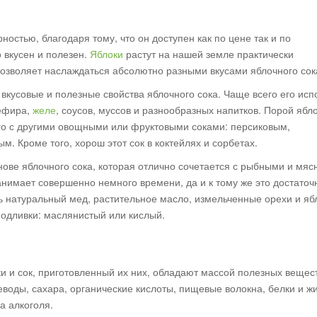
остью, благодаря тому, что он доступен как по цене так и по
о вкусен и полезен.
Яблоки
растут на нашей земле практически
позволяет наслаждаться абсолютно разными вкусами яблочного сок
вкусовые и полезные свойства яблочного сока. Чаще всего его исп
зефира,
желе
, соусов, муссов и разнообразных напитков. Порой ябл
го с другими овощными или фруктовыми соками: персиковым,
. Кроме того, хорош этот сок в коктейлях и сорбетах.
нове яблочного сока, которая отлично сочетается с рыбными и мя
анимает совершенно немного времени, да и к тому же это достаточ
ть натуральный мед, растительное масло, измельченные орехи и я
подливки: маслянистый или кислый.
и и сок, приготовленный их них, обладают массой полезных вещест
еводы, сахара, органические кислоты, пищевые волокна, белки и ж
а алкоголя.