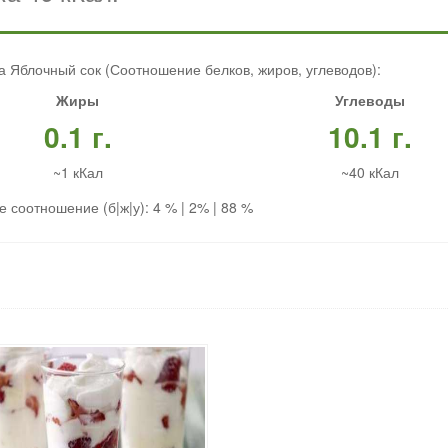
а Яблочный сок (Соотношение белков, жиров, углеводов):
Жиры
Углеводы
0.1 г.
10.1 г.
~1 кКал
~40 кКал
 соотношение (б|ж|у): 4 % | 2% | 88 %