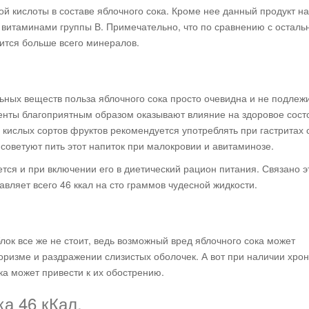
й кислоты в составе яблочного сока. Кроме нее данный продукт н
 витаминами группы В. Примечательно, что по сравнению с остал
ится больше всего минералов.
ьных веществ польза яблочного сока просто очевидна и не подлеж
енты благоприятным образом оказывают влияние на здоровое сост
з кислых сортов фруктов рекомендуется употреблять при гастритах 
советуют пить этот напиток при малокровии и авитаминозе.
тся и при включении его в диетический рацион питания. Связано э
авляет всего 46 ккал на сто граммов чудесной жидкости.
блок все же не стоит, ведь возможный вред яблочного сока может
еоризме и раздражении слизистых оболочек. А вот при наличии хро
ка может привести к их обострению.
а 46 кКал.