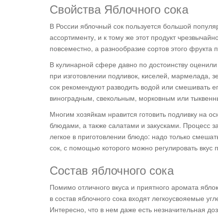
Свойства Яблочного сока
В России яблочный сок пользуется большой популярн
ассортименту, и к тому же этот продукт чрезвычайн
повсеместно, а разнообразие сортов этого фрукта 
В кулинарной сфере давно по достоинству оценили 
при изготовлении подливок, киселей, мармелада, 
сок рекомендуют разводить водой или смешивать е
виноградным, свекольным, морковным или тыквенным
Многим хозяйкам нравится готовить подливку на ос
блюдами, а также салатами и закусками. Процесс з
легкое в приготовлении блюдо: надо только смеша
сок, с помощью которого можно регулировать вкус 
Состав яблочного сока
Помимо отличного вкуса и приятного аромата яблок
в состав яблочного сока входят легкоусвояемые угл
Интересно, что в нем даже есть незначительная доз