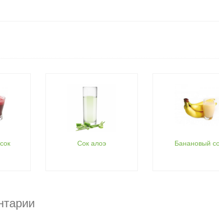
сок
Сок алоэ
Банановый с
нтарии