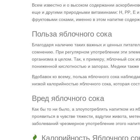
Всем известно и о высоком содержании аскорбиново
еще и другими природными витаминами: Н, РР, Е и
фруктовыми соками, именно в этом напитке содерж
Польза яблочного сока
Благодаря наличию таких важных и ценных питател
сомнению. При регулярном употреблении эти элем
организма в целом. Так, к примеру, яблочный сок и
пониженной кислотностью и запорах. Медики также 
Вдобавок ко всему, польза яблочного сока наблюдае
низкой калорийностью яблочного сока, которая сост
Вред яблочного сока
Как бы то ни было, а злоупотреблять напитком из я
проявиться в чувстве тяжести, вздутии живота, мет
заболеваний чрезмерное употребление этого напит
Калорийность Яблочного сок