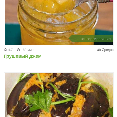
консервирование
4.7
180 мин.
Средне
Грушевый джем