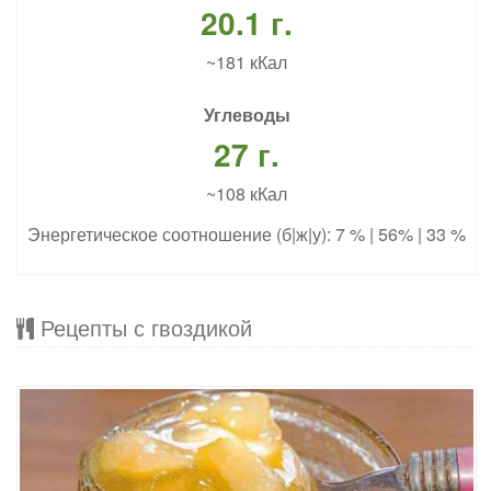
20.1 г.
~181 кКал
Углеводы
27 г.
~108 кКал
Энергетическое соотношение (б|ж|у): 7 % | 56% | 33 %
Рецепты с гвоздикой