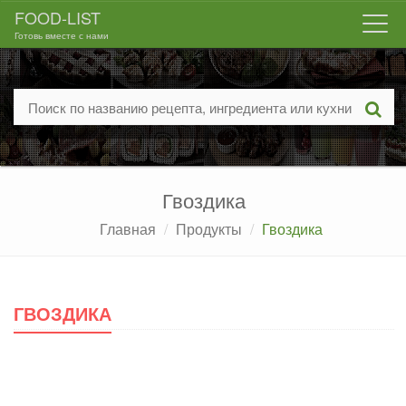
FOOD-LIST
Togg
Готовь вместе с нами
navi
Гвоздика
Главная
Продукты
Гвоздика
ГВОЗДИКА