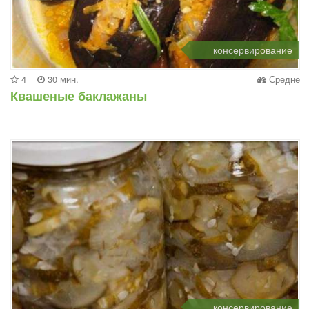
консервирование
4
30 мин.
Средне
Квашеные баклажаны
консервирование