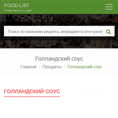
FOOD-LIST
Togg
Готовь вместе с нами
navi
Голландский соус
Главная
Продукты
Голландский соус
ГОЛЛАНДСКИЙ СОУС