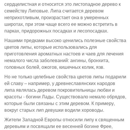
сердцелистная и относится это листопадное дерево к
семейству Липовые. Липа считается деревом
неприхотливым, произрастает она в умеренных
широтах, при этом чаще всего ее можно встретить в
парках, придорожных посадках и лесопосадках.
Нашими предками высоко ценились полезные свойства
цветов липы, которые использовались для
приготовления ароматных настоев и чаев для лечения
немалого числа заболеваний: ангины, бронхита,
головных болей, ожогов, кишечных колик, язв.
Но не только целебные свойства цветов липы подарили
ей славу – например, у древнеславянских народов
липа являлась деревом покровительницы любви и
красоты - богини Лады. Существовало немало обрядов,
которые были связаны с этим деревом. К примеру,
вокруг старых лип девушки водили хороводы.
Жители Западной Европы относили липу к священным
деревьям и посвящали ее весенней богине Фрее,