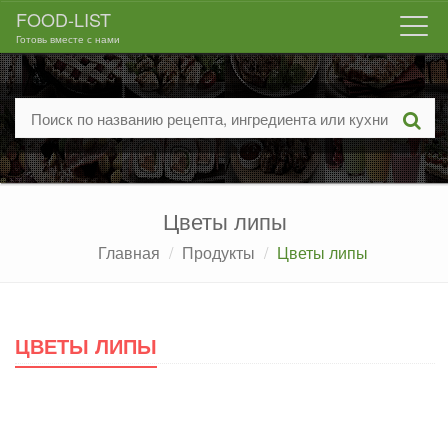
FOOD-LIST
Togg
Готовь вместе с нами
navi
Цветы липы
Главная
Продукты
Цветы липы
ЦВЕТЫ ЛИПЫ