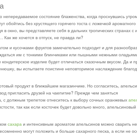
а
то непередаваемое состояние блаженства, когда проснувшись утром
тут обойтись без хрустящего горячего тоста с ложечкой ароматного
 в окно, вы представляете себя в дальних тропических странах с 
Как же хочется в отпуск, не правда ли?
атом и кусочками фруктов замечательно подходит и для разнообра
лаждаться им с тонкими блинчиками или пышными нежными оладьям
е кондитерское изделие будет отличаться сказочным вкусом. Да и п
енюшку, вы испытаете поистине неповторимое наслаждение благо
отовый продукт в ближайшем магазинчике. Но согласитесь, апельс
вод пригласить друзей на чаепитие? Прежде чем заняться
а, с должным трепетом отнеситесь к выбору сочных оранжевых
апе
стости, так как если косточек будет довольно много, апельсиновы
твом
сахара
и интенсивным ароматом апельсинов можно сварить не
несомненно могут положить и больше сахарного песка, а если не о