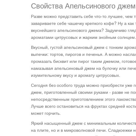
Свойства Апельсинового джем
Разве можно представить себе что-то лучшее, чем 
завариваете себе чашечку крепкого кофе? Ну а как 
вкуснейшего апельсинового джема? Задумчиво глядя
ароматами цитрусовых и жарким знойным солнцем… 
Вкусный, густой апельсиновый джем с тонким аром
выпечки: тортов, пирогов и печенья. А можно нас
промазать бисквит или пирог таким джемом, готово
намазывая апельсиновый джем на булочку или печ
изумительному вкусу и аромату цитрусовых.
Сегодня без особого труда можно приобрести уже г
джем, приготовленный своими руками - разве не по
непосредственным приготовлением этого лакомств
Лучше всего остановиться на фруктах средней кости
может горчить.
Яркий насыщенный джем с минимальным количес
на плите, но и в микроволновой печи. Сладкоежки 