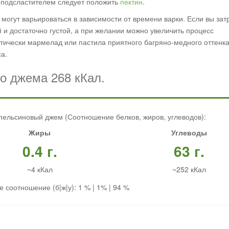
с подсластителем следует положить
пектин
.
могут варьироваться в зависимости от времени варки. Если вы зат
 и достаточно густой, а при желании можно увеличить процесс
актически мармелад или пастила приятного багряно-медного оттенка
са.
о джема 268 кКал.
пельсиновый джем (Соотношение белков, жиров, углеводов):
Жиры
Углеводы
0.4 г.
63 г.
~4 кКал
~252 кКал
 соотношение (б|ж|у): 1 % | 1% | 94 %